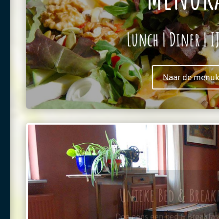
Lunch | Diner | I
Naar de menuka
Unieke Bed & Break
Doe eens een bed & Breakfas
Zoveel sfeer en warmte om je 