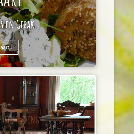
Js en Gebak
art...
fast beleving
t, maar dan anders.
heen als je terugkomt