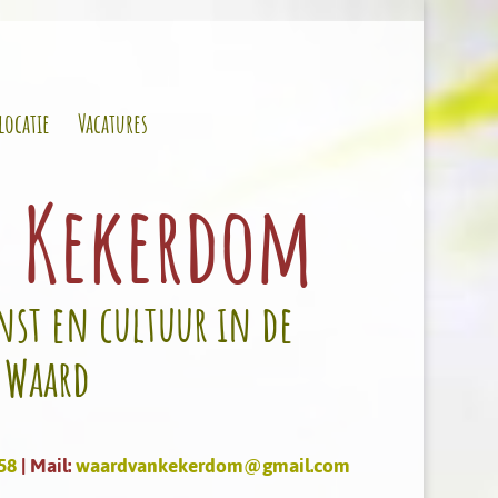
locatie
Vacatures
n Kekerdom
st en cultuur in de
 Waard
58
| Mail:
waardvankekerdom@gmail.com