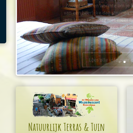
van een heerlijke dag struinen in
een lange teamdag niet meer na
maar hier overnachten. Inclus
ontbijt natuurl
Lees alle info over 
Natuurlijk Terras & Tuin