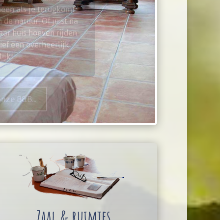
 de natuur. Of juist na
ar huis hoeven rijden
ief een overheerlijk
ijk!
onze B&B...
Zaal & ruimtes